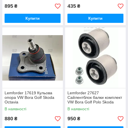
895
435
₴
₴
Купити
Купити
Lemforder 17619 Кульова
Lemforder 27627
опора VW Bora Golf Skoda
Сайлентблок балки комплект
Octavia
VW Bora Golf Polo Skoda
Octavia Fabia Rapid
В наявності
В наявності
880
950
₴
₴