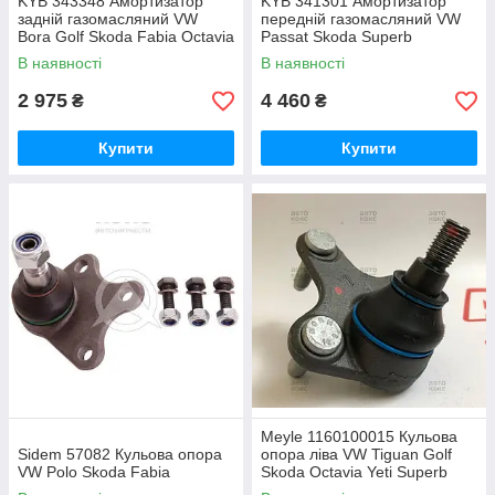
KYB 343348 Амортизатор
KYB 341301 Амортизатор
задній газомасляний VW
передній газомасляний VW
Bora Golf Skoda Fabia Octavia
Passat Skoda Superb
1.0-2.5
В наявності
В наявності
2 975
4 460
₴
₴
Купити
Купити
Meyle 1160100015 Кульова
Sidem 57082 Кульова опора
опора ліва VW Tiguan Golf
VW Polo Skoda Fabia
Skoda Octavia Yeti Superb