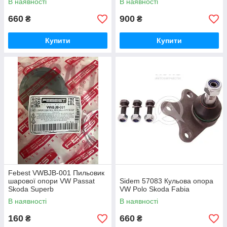
В наявності
В наявності
660
900
₴
₴
Купити
Купити
Febest VWBJB-001 Пильовик
шарової опори VW Passat
Sidem 57083 Кульова опора
Skoda Superb
VW Polo Skoda Fabia
В наявності
В наявності
160
660
₴
₴