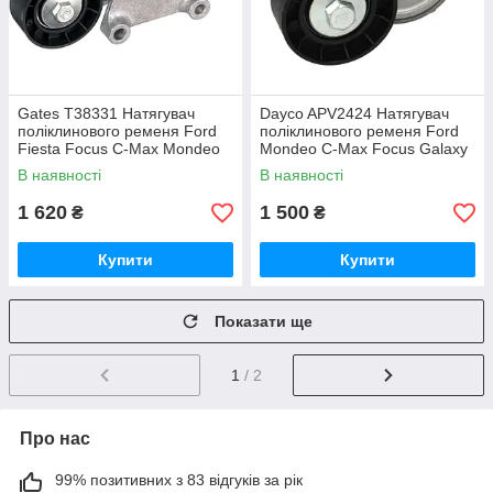
Gates T38331 Натягувач
Dayco APV2424 Натягувач
поліклинового ременя Ford
поліклинового ременя Ford
Fiesta Focus C-Max Mondeo
Mondeo C-Max Focus Galaxy
Kuga Mondeo
В наявності
В наявності
1 620
1 500
₴
₴
Купити
Купити
Показати ще
1
/ 2
Про нас
99% позитивних з 83 відгуків за рік