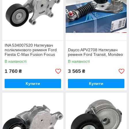
INA 534007520 Натягувач
поліклинового ременя Ford
Dayco APV2708 Натягувач
Fiesta C-Max Fusion Focus
ременя Ford Transit, Mondeo
В наявності
В наявності
1 760
3 565
₴
₴
Купити
Купити