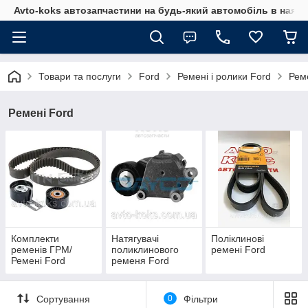
Avto-koks автозапчастини на будь-який автомобіль в наявн
Товари та послуги
Ford
Ремені і ролики Ford
Рем
Ремені Ford
Комплекти
Натягувачі
Поліклинові
ременів ГРМ/
поликлинового
ремені Ford
Ремені Ford
ременя Ford
Сортування
0
Фільтри