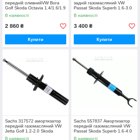
передній оливнийVW Bora
задній газомасляний VW
Golf Skoda Octavia 1.4/1.6/1.9
Passat Skoda Superb 1.6-3.0
08.96-03.08
В наявності
В наявності
2 860
3 400
₴
₴
Купити
Купити
Sachs 317572 амортизатор
Sachs 557837 Амортизатор
передній газомасляний VW
передній газомасляний VW
Jetta Golf 1.2-2.0 Skoda
Passat Skoda Superb 1.6-4.0
Octavia 1.2-2.0
11.94-03.08
В наявності
В наявності