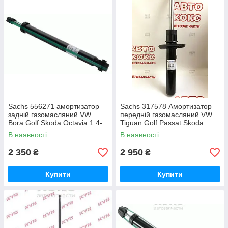
Sachs 556271 амортизатор
Sachs 317578 Амортизатор
задній газомасляний VW
передній газомасляний VW
Bora Golf Skoda Octavia 1.4-
Tiguan Golf Passat Skoda
2.0
Superb 1.0-3.6
В наявності
В наявності
2 350
2 950
₴
₴
Купити
Купити