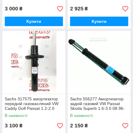
3 000
2 925
₴
₴
Купити
Купити
Sachs 317575 амортизатор
Sachs 556277 Амортизатор
передній газомасляний VW
задній газовий VW Passat
Caddy Golf Passat 1.2-2.0
Skoda Superb 1.6-3.0 08.96-
Skoda Octavia Superb 1.2-2.0
03.08
В наявності
В наявності
3 100
2 150
₴
₴