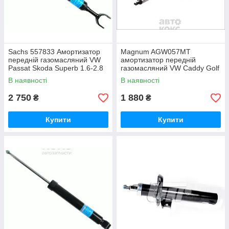
Sachs 557833 Амортизатор
Magnum AGW057MT
передній газомасляний VW
амортизатор передній
Passat Skoda Superb 1.6-2.8
газомасляний VW Caddy Golf
11.94-03.08
Passat 1.2-2.0 Skoda Octavia
В наявності
В наявності
Superb Yeti 1.2-2.0
2 750
1 880
₴
₴
Купити
Купити