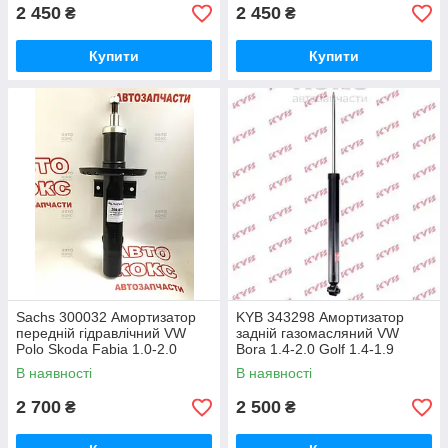
2 450
2 450
₴
₴
Купити
Купити
Sachs 300032 Амортизатор
KYB 343298 Амортизатор
передній гідравлічний VW
задній газомасляний VW
Polo Skoda Fabia 1.0-2.0
Bora 1.4-2.0 Golf 1.4-1.9
08.99-
Skoda Octavia 1.4-2.0
В наявності
В наявності
2 700
2 500
₴
₴