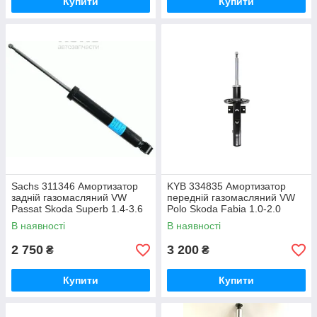
Купити
Купити
Sachs 311346 Амортизатор
KYB 334835 Амортизатор
задній газомасляний VW
передній газомасляний VW
Passat Skoda Superb 1.4-3.6
Polo Skoda Fabia 1.0-2.0
03.05-12.16
В наявності
В наявності
2 750
3 200
₴
₴
Купити
Купити