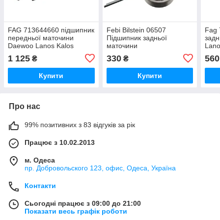
FAG 713644660 підшипник
Febi Bilstein 06507
Fag 
передньої маточини
Підшипник задньої
задн
Daewoo Lanos Kalos
маточини
Lano
Nubira Chevrolet Aveo 1.2-
Daewoo/Chevrolet Lanos
1 125
330
560
₴
₴
2.0
Nexia Espero Nubira
Купити
Купити
Про нас
99% позитивних з 83 відгуків за рік
Працює з 10.02.2013
м. Одеса
пр. Добровольского 123, офис, Одеса, Україна
Контакти
Сьогодні працює з 09:00 до 21:00
Показати весь графік роботи