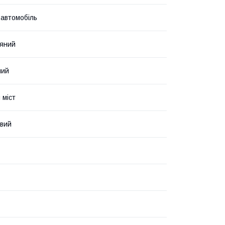
 автомобіль
яний
ний
 міст
авий