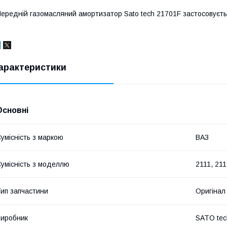
ередній газомасляний амортизатор Sato tech 21701F застосовуєт
арактеристики
Основні
умісність з маркою
ВАЗ
умісність з моделлю
2111, 211
ип запчастини
Оригінал
иробник
SATO tec