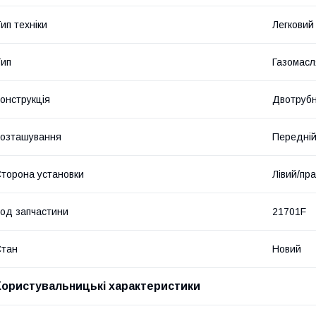
ип техніки
Легковий
ип
Газомасл
онструкція
Двотруб
озташування
Передній
торона установки
Лівий/пр
од запчастини
21701F
Стан
Новий
Користувальницькі характеристики