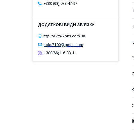
+380 (68) 073-47-97
Т
Т
http://Avto-koks.com.ua
К
koks7100@gmail.com
+380(66)116-33-11
Р
С
К