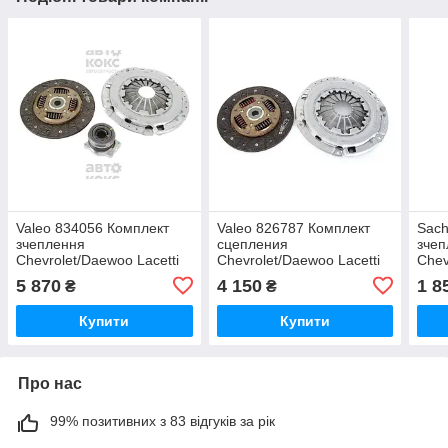
Valeo 834056 Комплект
Valeo 826787 Комплект
Sach
зчеплення
сцепления
зчеп
Chevrolet/Daewoo Lacetti
Chevrolet/Daewoo Lacetti
Chev
1.4- 1.8, Nubira 1.6, 1.8
1.4, 1.6, Nubira 1.6
Nubi
5 870
4 150
1 8
₴
₴
Купити
Купити
Про нас
99% позитивних з 83 відгуків за рік