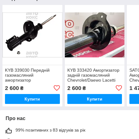
KYB 339030 Передній
KYB 333420 Амортизатор
SAT
газомасляний
задній газомасляний
Амор
амортизатор
Chevrolet/Daewo Lacetti
Chev
Chevrolet/Daewoo Lacetti
Nubira 1.4-2.0
Nubi
2 600
2 600
1 4
₴
₴
1.4-2.0 Nubira 1.4-1.8
Купити
Купити
Про нас
99% позитивних з 83 відгуків за рік