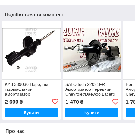
Подібні товари компанії
KYB 339030 Передній
SATO tech 22021FR
Hort
газомасляний
Амортизатор передний
Амор
амортизатор
Chevrolet/Daewoo Lacetti
Chev
Chevrolet/Daewoo Lacetti
Nubira 1.4-2.0
1.4-
2 600
1 470
1 7
₴
₴
1.4-2.0 Nubira 1.4-1.8
Купити
Купити
Про нас