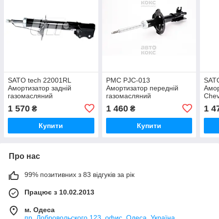
SATO tech 22001RL
PMC PJC-013
SAT
Амортизатор задній
Амортизатор передній
Амор
газомасляний
газомасляний
Chev
Chevrolet/Daewoo Lacetti
Chevrolet/Daewoo Lacetti
Nubi
1 570
1 460
1 4
₴
₴
Nubira 1.4-1.8
Nubira 1.4-2.0
Купити
Купити
Про нас
99% позитивних з 83 відгуків за рік
Працює з 10.02.2013
м. Одеса
пр. Добровольского 123, офис, Одеса, Україна