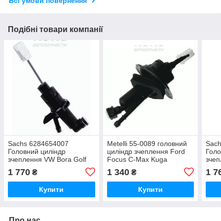
Всі умови повернення
Подібні товари компанії
Sachs 6284654007
Metelli 55-0089 головний
Sach
Головний циліндр
циліндр зчеплення Ford
Голо
зчеплення VW Bora Golf
Focus C-Max Kuga
зчеп
Skoda Octavia 1.0-3.2
Skod
1 770
1 340
1 7
₴
₴
Купити
Купити
Про нас