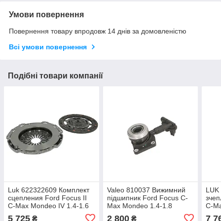
Умови повернення
Повернення товару впродовж 14 днів за домовленістю
Всі умови повернення
Подібні товари компанії
Luk 622322609 Комплект
Valeo 810037 Вижимний
LUK 
сцепления Ford Focus II
підшипник Ford Focus C-
зчеп
C-Max Mondeo IV 1.4-1.6
Max Mondeo 1.4-1.8
C-Ma
5 725
2 800
7 7
₴
₴