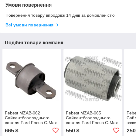
Умови повернення
Повернення товару впродовж 14 днів за домовленістю
Всі умови повернення
Подібні товари компанії
Febest MZAB-062
Febest MZAB-065
Feb
Сайлентблок заднього
Сайлентблок заднього
Сайл
важеля Ford Focus C-Max
важеля Ford Focus C-Max
важе
Kuga
Kuga
Kug
665
550
250
₴
₴