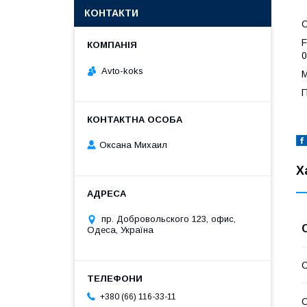
КОНТАКТИ
О
F
0
Avto-koks
М
П
Оксана Михаил
Х
пр. Добровольского 123, офис,
Одеса, Україна
С
+380 (66) 116-33-11
С