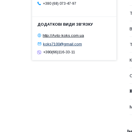
+380 (68) 073-47-97
Т
В
http://Avto-koks.com.ua
koks7100@gmail.com
Т
+380(66)116-33-11
К
І