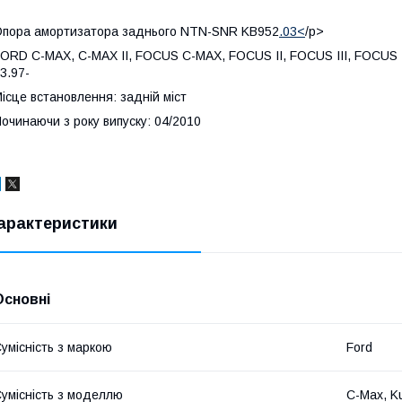
пора амортизатора заднього NTN-SNR KB952
.03<
/p>
ORD C-MAX, C-MAX II, FOCUS C-MAX, FOCUS II, FOCUS III, FOCUS IV
3.97-
ісце встановлення: задній міст
очинаючи з року випуску: 04/2010
арактеристики
Основні
умісність з маркою
Ford
умісність з моделлю
C-Max, K