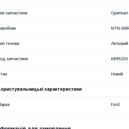
ип запчастини
Оригінал
иробник
NTN-SN
ип техніки
Легковий
од запчастини
KB95203
Стан
Новий
Користувальницькі характеристики
Марка
Ford
нформація для замовлення