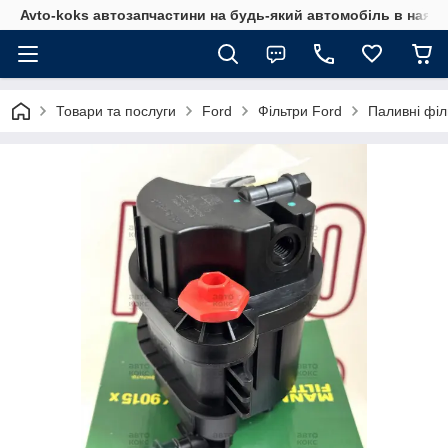
Avto-koks автозапчастини на будь-який автомобіль в наявн
Товари та послуги
Ford
Фільтри Ford
Паливні філ