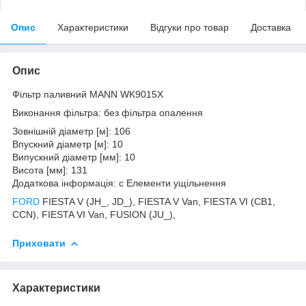
Опис
Характеристики
Відгуки про товар
Доставка
Опис
Фільтр паливний MANN WK9015X
Виконання фільтра: без фільтра опалення
Зовнішній діаметр [м]: 106
Впускний діаметр [м]: 10
Випускний діаметр [мм]: 10
Висота [мм]: 131
Додаткова інформація: с Елементи ущільнення
FORD
FIESTA V (JH_, JD_), FIESTA V Van, FIESTA VI (CB1,
CCN), FIESTA VI Van, FUSION (JU_),
Приховати
Характеристики