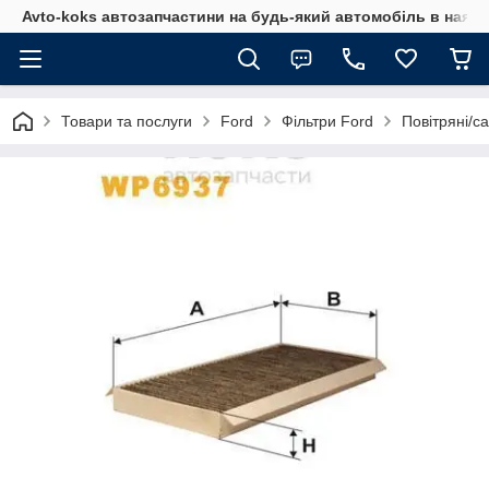
Avto-koks автозапчастини на будь-який автомобіль в наявн
Товари та послуги
Ford
Фільтри Ford
Повітряні/с