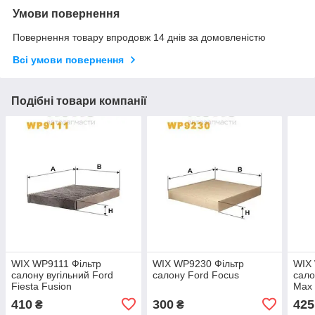
Умови повернення
Повернення товару впродовж 14 днів за домовленістю
Всі умови повернення
Подібні товари компанії
WIX WP9111 Фільтр
WIX WP9230 Фільтр
WIX 
салону вугільний Ford
салону Ford Focus
сало
Fiesta Fusion
Max
410
300
425
₴
₴