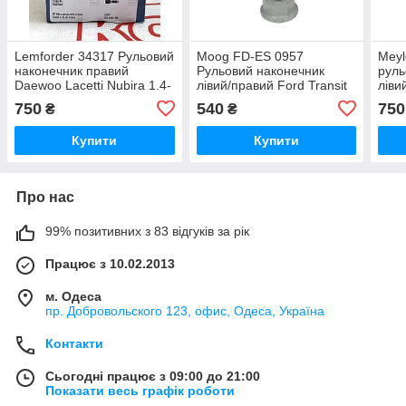
Lemforder 34317 Рульовий
Moog FD-ES 0957
Meyl
наконечник правий
Рульовий наконечник
руль
Daewoo Lacetti Nubira 1.4-
лівий/правий Ford Transit
ліви
2.0D 07.03-
1.0H-3.2D
2.0D
750
540
750
₴
₴
Купити
Купити
Про нас
99% позитивних з 83 відгуків за рік
Працює з 10.02.2013
м. Одеса
пр. Добровольского 123, офис, Одеса, Україна
Контакти
Сьогодні працює з 09:00 до 21:00
Показати весь графік роботи