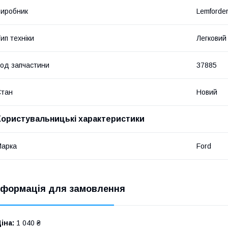
иробник
Lemforde
ип техніки
Легковий
од запчастини
37885
Стан
Новий
Користувальницькі характеристики
Марка
Ford
нформація для замовлення
іна:
1 040 ₴