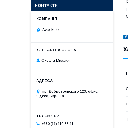
К
КОНТАКТИ
F
М
Avto-koks
Х
Оксана Михаил
С
пр. Добровольского 123, офис,
Одеса, Україна
С
Т
+380 (66) 116-33-11