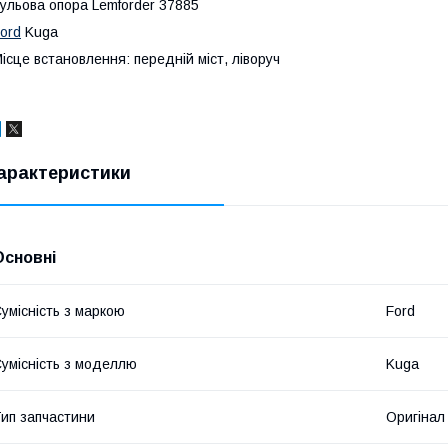
ульова опора Lemforder 37885
ord
Kuga
ісце встановлення: передній міст, ліворуч
арактеристики
Основні
умісність з маркою
Ford
умісність з моделлю
Kuga
ип запчастини
Оригінал