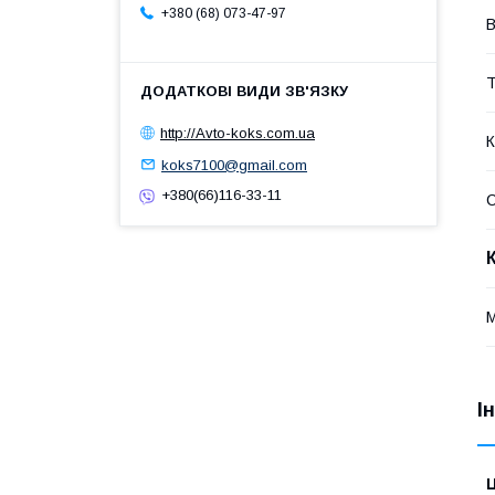
+380 (68) 073-47-97
В
Т
http://Avto-koks.com.ua
К
koks7100@gmail.com
+380(66)116-33-11
І
Ц