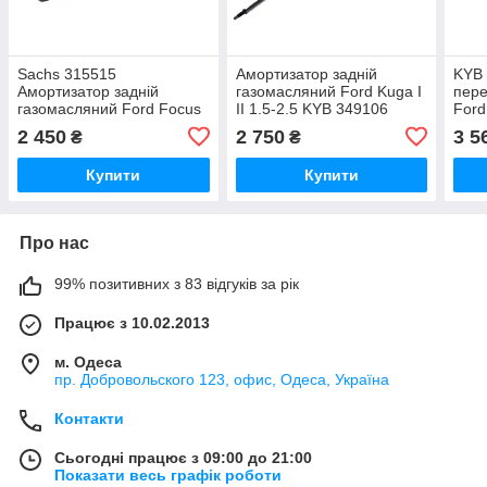
Sachs 315515
Амортизатор задній
KYB 
Амортизатор задній
газомасляний Ford Kuga I
пере
газомасляний Ford Focus
II 1.5-2.5 KYB 349106
Ford
C-Max 1.0-2.0
2 450
2 750
3 5
₴
₴
Купити
Купити
Про нас
99% позитивних з 83 відгуків за рік
Працює з 10.02.2013
м. Одеса
пр. Добровольского 123, офис, Одеса, Україна
Контакти
Сьогодні працює з 09:00 до 21:00
Показати весь графік роботи