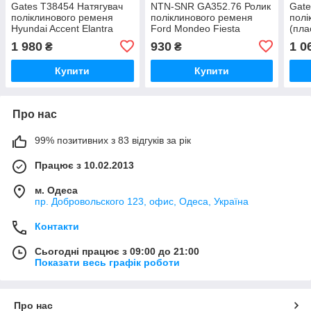
Gates T38454 Натягувач
NTN-SNR GA352.76 Ролик
Gate
поліклинового ременя
поліклинового ременя
полі
Hyundai Accent Elantra
Ford Mondeo Fiesta
(пла
Getz Santa Fe Sonata
Galaxy S-Max
Gala
1 980
930
1 0
₴
₴
Tucson KIA CEED Sportage
Cerato
Купити
Купити
Про нас
99% позитивних з 83 відгуків за рік
Працює з 10.02.2013
м. Одеса
пр. Добровольского 123, офис, Одеса, Україна
Контакти
Сьогодні працює з 09:00 до 21:00
Показати весь графік роботи
Про нас