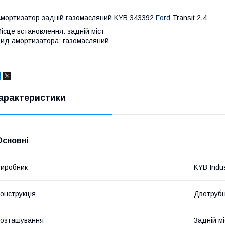
мортизатор задній газомасляний KYB 343392
Ford
Transit 2.4
ісце встановлення: задній міст
ид амортизатора: газомасляний
арактеристики
Основні
иробник
KYB Indu
онструкція
Двотруб
озташування
Задній мі