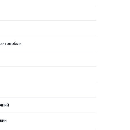
 автомобіль
яний
авий