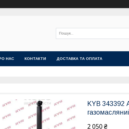
РО НАС
КОНТАКТИ
ДОСТАВКА ТА ОПЛАТА
KYB 343392 
газомасляний
2 050 ₴