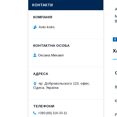
КОНТАКТИ
А
М
В
Avto-koks
Х
Оксана Михаил
пр. Добровольского 123, офис,
В
Одеса, Україна
К
+380 (66) 116-33-11
Р