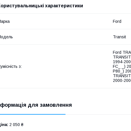
Користувальницькі характеристики
Марка
Ford
Модель
Transit
Ford TRA
TRANSIT 
1994-200
умісність з:
FC_ _) 2
P80_) 20
TRANSIT 
2000-200
нформація для замовлення
іна:
2 050 ₴