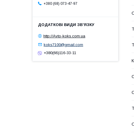
+380 (68) 073-47-97
Т
http://Avto-koks.com.ua
koks7100@gmail.com
Т
+380(66)116-33-11
К
С
С
Т
С