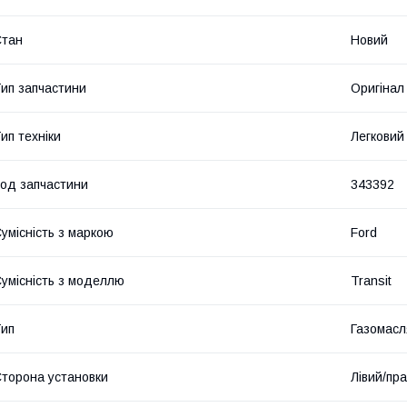
Стан
Новий
ип запчастини
Оригінал
ип техніки
Легковий
од запчастини
343392
умісність з маркою
Ford
умісність з моделлю
Transit
ип
Газомасл
торона установки
Лівий/пр