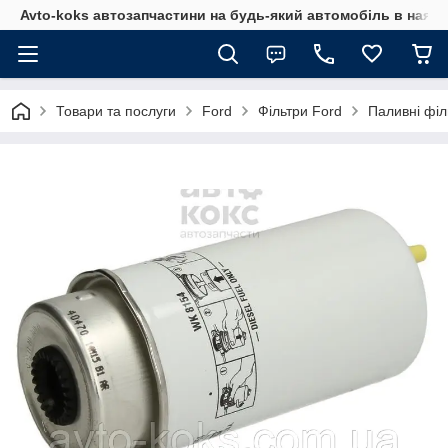
Avto-koks автозапчастини на будь-який автомобіль в наявн
Товари та послуги
Ford
Фільтри Ford
Паливні філ