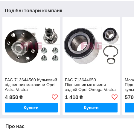
Подібні товари компанії
FAG 713644560 Кульковий
FAG 713644650
Moo
підшипник маточини Opel
Підшипник маточини
Підш
Astra Vectra
задній Opel Omega Vectra
куль
Vect
4 850
1 410
570
₴
₴
Купити
Купити
Про нас