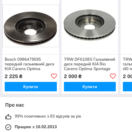
Bosch 0986479595
TRW DF6108S Гальмівний
TRW
передній гальмівний диск
диск передній KIA Rio
галь
KIA Carens Optima
Carens Optima Sportage
i40 
Sportage Hyundai i30 i40
Hyundai i40 ix35 Sonata
Care
2 225
2 000
2 0
₴
₴
ix35 Sonata Tucson
Tucson
Spor
Купити
Купити
Про нас
99% позитивних з 83 відгуків за рік
Працює з 10.02.2013