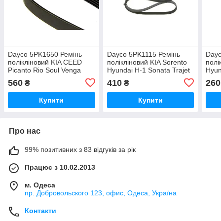
Dayco 5PK1650 Ремінь
Dayco 5PK1115 Ремінь
Dayc
полікліновий KIA CEED
полікліновий KIA Sorento
полі
Picanto Rio Soul Venga
Hyundai H-1 Sonata Trajet
Hyun
Hyundai Accent i10 i20 i30
Sona
560
410
260
₴
₴
ix20
Купити
Купити
Про нас
99% позитивних з 83 відгуків за рік
Працює з 10.02.2013
м. Одеса
пр. Добровольского 123, офис, Одеса, Україна
Контакти