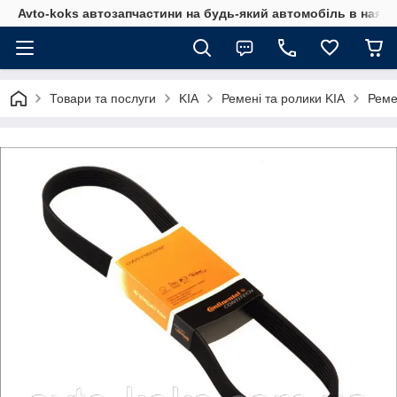
Avto-koks автозапчастини на будь-який автомобіль в наявн
Товари та послуги
KIA
Ремені та ролики KIA
Реме