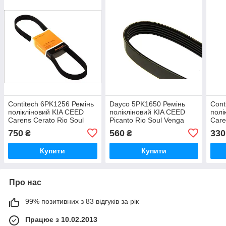
Contitech 6PK1256 Ремінь
Dayco 5PK1650 Ремінь
Cont
полікліновий KIA CEED
полікліновий KIA CEED
полі
Carens Cerato Rio Soul
Picanto Rio Soul Venga
Care
Sportage Hyundai Accent
Hyundai Accent i10 i20 i30
Hyun
750
560
330
₴
₴
Elantra
ix20
Tucs
Купити
Купити
Про нас
99% позитивних з 83 відгуків за рік
Працює з 10.02.2013