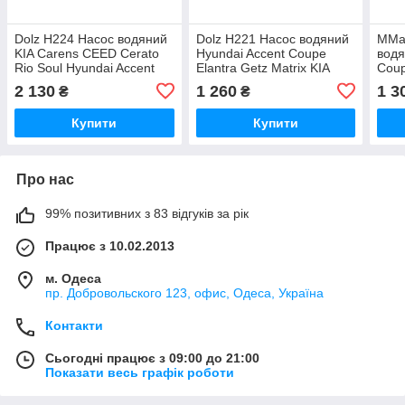
Dolz H224 Насос водяний
Dolz H221 Насос водяний
MMar
KIA Carens CEED Cerato
Hyundai Accent Coupe
водя
Rio Soul Hyundai Accent
Elantra Getz Matrix KIA
Coup
Elantra Getz Matrix Tucson
Cerato Rio
KIA 
2 130
1 260
1 3
₴
₴
Купити
Купити
Про нас
99% позитивних з 83 відгуків за рік
Працює з 10.02.2013
м. Одеса
пр. Добровольского 123, офис, Одеса, Україна
Контакти
Сьогодні працює з 09:00 до 21:00
Показати весь графік роботи