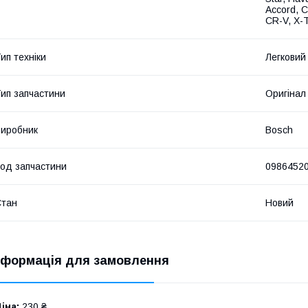
Accord, C
CR-V, X-T
ип техніки
Легковий
ип запчастини
Оригінал
иробник
Bosch
од запчастини
0986452
Стан
Новий
нформація для замовлення
іна:
230 ₴