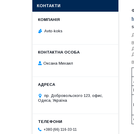
КОНТАКТИ
Ф
M
s
Avto-koks
Д
В
Д
Д
В
Оксана Михаил
пр. Добровольского 123, офис,
Одеса, Україна
+380 (66) 116-33-11