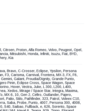
l, Citroen, Proton, Alfa Romeo, Volvo, Peugeot, Opel,
ncia, Mitsubishi, Honda, Infiniti, Isuzu, Fiat, BYD,
ery, Kia
ava, Bravo, C-Crosser, Eclipse, Ypsilon, Persona
an, F3, Carisma, Carnival, Frontera, MX-3, FX, F6,
 Gemini, Galant, Proudia/Dignity, Grande Punto,
ajero Pinin, Eclipse Cross, Space Wagon, Space
iorino, Hover, Vectra, Juke, L 300, L200, L400,
inea, Xedos, Mirage / Space Star, Integra, Maxima,
To, MX-6, 10, Gen 2, Cefiro, Outlander, Pajero,
rt, Palio, Stilo, Pathfinder, 323, Patrol, Voleex C10,
rra, Saba, Probe, Punto, 4007, Persona 300, 4008,
, S40, Saibao, Fullback, e, 626, Sorento, Space
al M4 / M4, Haval 6, Teana, 929, Tiggo, Elgrand,