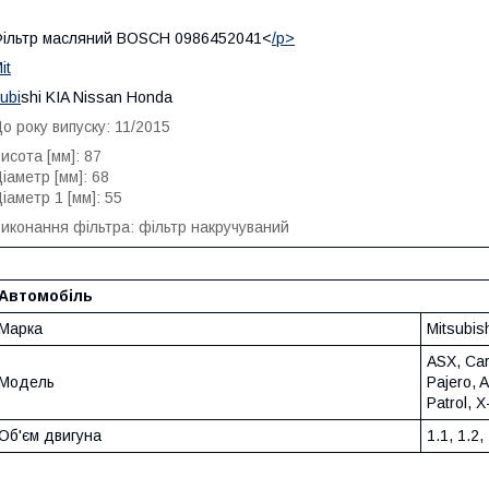
ільтр масляний BOSCH 0986452041<
/p>
it
ubi
shi KIA Nissan Honda
о року випуску: 11/2015
исота [мм]: 87
іаметр [мм]: 68
іаметр 1 [мм]: 55
иконання фільтра: фільтр накручуваний
Автомобіль
Марка
Mitsubis
ASX, Car
Модель
Pajero, A
Patrol, X
Об'єм двигуна
1.1, 1.2, 