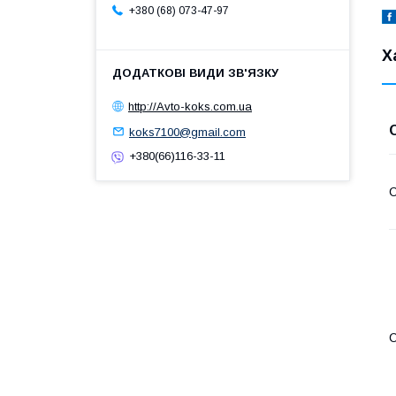
+380 (68) 073-47-97
Х
http://Avto-koks.com.ua
koks7100@gmail.com
+380(66)116-33-11
С
С