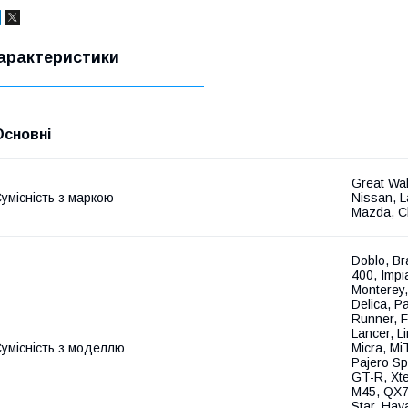
арактеристики
Основні
Great Wal
умісність з маркою
Nissan, La
Mazda, Ch
Doblo, Br
400, Impi
Monterey,
Delica, P
Runner, F
Lancer, L
умісність з моделлю
Micra, Mi
Pajero Spo
GT-R, Xte
M45, QX70
Star, Hav