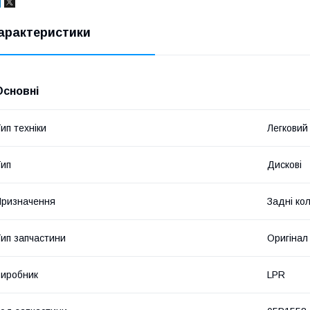
арактеристики
Основні
ип техніки
Легковий
ип
Дискові
ризначення
Задні ко
ип запчастини
Оригінал
иробник
LPR