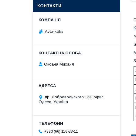
КОНТАКТИ
Г
K
Avto-koks
>
S
М
З
Оксана Михаил
пр. Добровольского 123, офис,
Одеса, Україна
+380 (66) 116-33-11