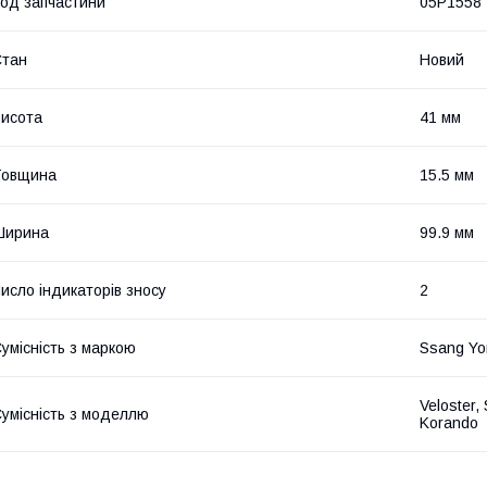
од запчастини
05P1558
Стан
Новий
исота
41 мм
Товщина
15.5 мм
Ширина
99.9 мм
исло індикаторів зносу
2
умісність з маркою
Ssang Yon
Veloster,
умісність з моделлю
Korando