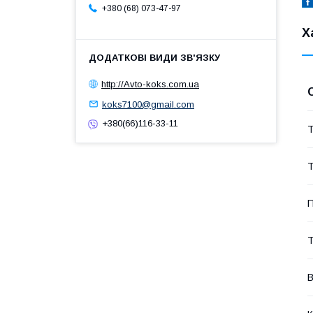
+380 (68) 073-47-97
Х
http://Avto-koks.com.ua
koks7100@gmail.com
+380(66)116-33-11
Т
Т
П
Т
В