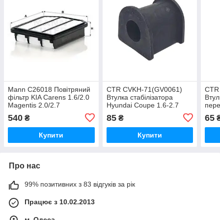
Mann C26018 Повітряний
CTR CVKH-71(GV0061)
CTR
фільтр KIA Carens 1.6/2.0
Втулка стабілізатора
Втул
Magentis 2.0/2.7
Hyundai Coupe 1.6-2.7
пере
Aveo
540
85
65
₴
₴
1.4(
Купити
Купити
Про нас
99% позитивних з 83 відгуків за рік
Працює з 10.02.2013
м. Одеса