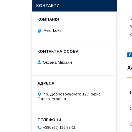
КОНТАКТИ
Н
К
М
Avto-koks
-
Оксана Михаил
Х
пр. Добровольского 123, офис,
Одеса, Україна
С
С
+380 (66) 116-33-11