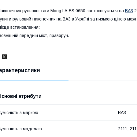
аконечник рульовоі тяги Moog LA-ES 0650 застосовується на
ВАЗ
2
упити рульовий наконечник на ВАЗ в Україні за низькою ціною можна
ісце встановлення:
зовнішній передній міст, праворуч.
арактеристики
Основні атрибути
умісність з маркою
ВАЗ
умісність з моделлю
2111, 211