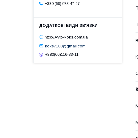
+380 (68) 073-47-97
Т
Т
http://Avto-koks.com.ua
В
koks7100@gmail.com
+380(66)116-33-11
К