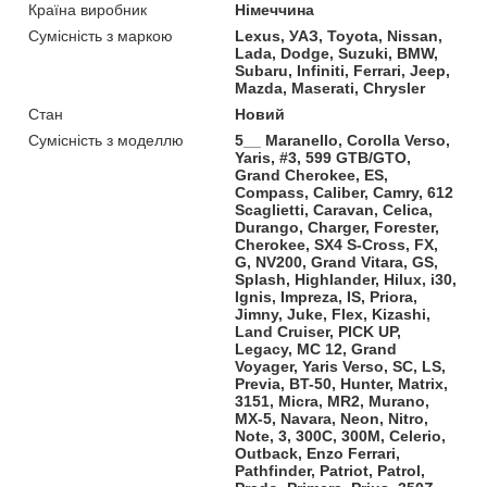
Країна виробник
Німеччина
Сумісність з маркою
Lexus, УАЗ, Toyota, Nissan,
Lada, Dodge, Suzuki, BMW,
Subaru, Infiniti, Ferrari, Jeep,
Mazda, Maserati, Chrysler
Стан
Новий
Сумісність з моделлю
5__ Maranello, Corolla Verso,
Yaris, #3, 599 GTB/GTO,
Grand Cherokee, ES,
Compass, Caliber, Camry, 612
Scaglietti, Caravan, Celica,
Durango, Charger, Forester,
Cherokee, SX4 S-Cross, FX,
G, NV200, Grand Vitara, GS,
Splash, Highlander, Hilux, i30,
Ignis, Impreza, IS, Priora,
Jimny, Juke, Flex, Kizashi,
Land Cruiser, PICK UP,
Legacy, MC 12, Grand
Voyager, Yaris Verso, SC, LS,
Previa, BT-50, Hunter, Matrix,
3151, Micra, MR2, Murano,
MX-5, Navara, Neon, Nitro,
Note, 3, 300C, 300M, Celerio,
Outback, Enzo Ferrari,
Pathfinder, Patriot, Patrol,