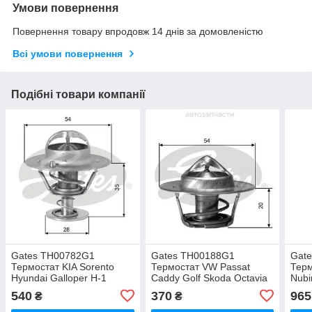
Умови повернення
Повернення товару впродовж 14 днів за домовленістю
Всі умови повернення
Подібні товари компанії
Gates TH00782G1
Gates TH00188G1
Gat
Термостат KIA Sorento
Термостат VW Passat
Терм
Hyundai Galloper H-1
Caddy Golf Skoda Octavia
Nubi
Porter H100
Superb
540
370
965
₴
₴