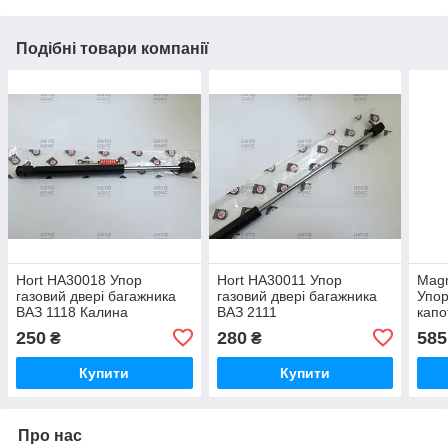
Подібні товари компанії
Hort HA30018 Упор
Hort HA30011 Упор
Magn
газовий двері багажника
газовий двері багажника
Упор
ВАЗ 1118 Калина
ВАЗ 2111
капо
250
280
585
₴
₴
Купити
Купити
Про нас