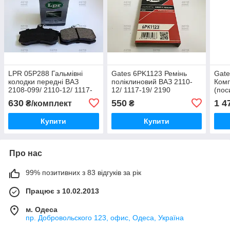
LPR 05P288 Гальмівні
Gates 6PK1123 Ремінь
Gat
колодки передні ВАЗ
поліклиновий ВАЗ 2110-
Ком
2108-099/ 2110-12/ 1117-
12/ 1117-19/ 2190
(пос
19/ 2170-72
2110
630
550
1 4
₴/комплект
₴
8V)
Купити
Купити
Про нас
99% позитивних з 83 відгуків за рік
Працює з 10.02.2013
м. Одеса
пр. Добровольского 123, офис, Одеса, Україна