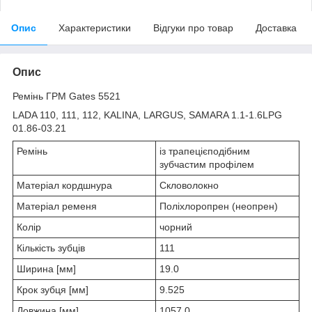
Опис
Характеристики
Відгуки про товар
Доставка
Опис
Ремінь ГРМ Gates 5521
LADA 110, 111, 112, KALINA, LARGUS, SAMARA 1.1-1.6LPG
01.86-03.21
Ремінь
із трапецієподібним
зубчастим профілем
Матеріал кордшнура
Скловолокно
Матеріал ременя
Поліхлоропрен (неопрен)
Колір
чорний
Кількість зубців
111
Ширина [мм]
19.0
Крок зубця [мм]
9.525
Довжина [мм]
1057.0