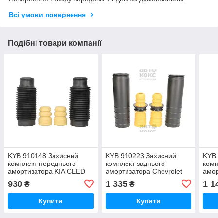
Всі умови повернення
Подібні товари компанії
KYB 910148 Захисний
KYB 910223 Захисний
KYB 
комплект переднього
комплект заднього
комп
амортизатора KIA CEED
амортизатора Chevrolet
амор
1.4/ 1.6
Aveo Opel Corsa 1.2-1.6
Cruz
930
1 335
1 1
₴
₴
Купити
Купити