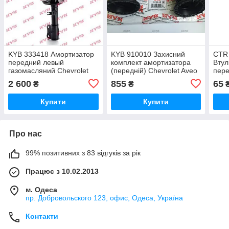
KYB 333418 Амортизатор
KYB 910010 Захисний
CTR
передний левый
комплект амортизатора
Втул
газомасляний Chevrolet
(передній) Chevrolet Aveo
пере
Aveo 1.2 1.4 1.5 Kalos 1.2
1.5
Aveo
2 600
855
65
₴
₴
1.4
1.4(
Купити
Купити
Про нас
99% позитивних з 83 відгуків за рік
Працює з 10.02.2013
м. Одеса
пр. Добровольского 123, офис, Одеса, Україна
Контакти