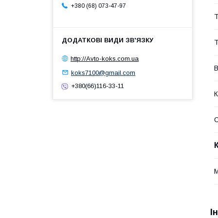
+380 (68) 073-47-97
Т
Т
http://Avto-koks.com.ua
В
koks7100@gmail.com
+380(66)116-33-11
К
І