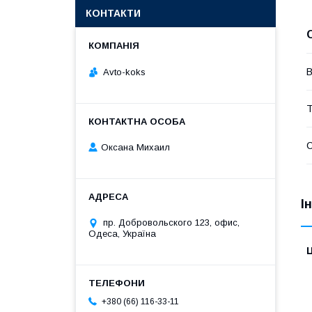
КОНТАКТИ
В
Avto-koks
Т
С
Оксана Михаил
І
пр. Добровольского 123, офис,
Одеса, Україна
Ц
+380 (66) 116-33-11