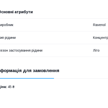
Основні атрибути
иробник
Ravenol
ип рідини
Концент
езон застосування рідини
Літо
нформація для замовлення
іна:
45 ₴