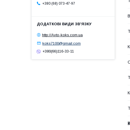
Т
+380 (68) 073-47-97
В
Т
http://Avto-koks.com.ua
koks7100@gmail.com
К
+380(66)116-33-11
Т
К
Т