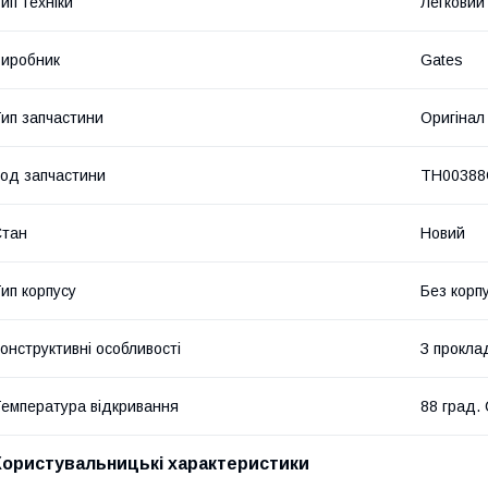
ип техніки
Легковий
иробник
Gates
ип запчастини
Оригінал
од запчастини
TH00388
Стан
Новий
ип корпусу
Без корп
онструктивні особливості
З прокла
емпература відкривання
88 град.
Користувальницькі характеристики