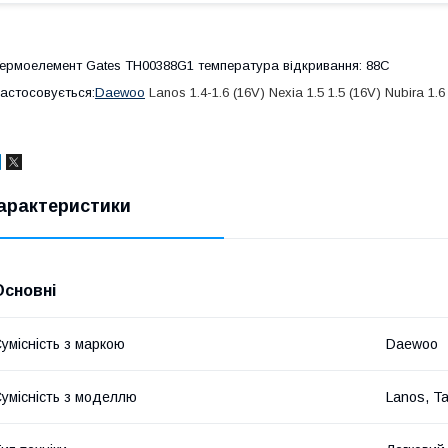
ермоелемент Gates TH00388G1 температура відкривання: 88С
астосовується:
Daewoo
Lanos 1.4-1.6 (16V) Nexia 1.5 1.5 (16V) Nubira 1.
арактеристики
Основні
умісність з маркою
Daewoo
умісність з моделлю
Lanos, Ta