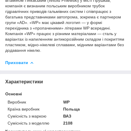
вітаміном Пнієвським (Witold Pniewski) у місті Прушкав,
компанія є визнаним польським виробником трубок
гідравлічних приводів гальмівних систем і співпрацює з
багатьма представниками автопрома, зокрема є партнером
групи «AD». «WP» має цікавий логотип — у формі
перехідника з «пропаченими» літерами WP всередині.
Компанія «WP» працює з різними матеріалами — сталь у
варіантах із напиленням антикорозійним складом і покриттям
пластиком, мідно-нікелеві сплавами, мідними варіантами без
додавання нікелю.
Приховати
Характеристики
Основні
Виробник
WP
Країна виробник
Польща
Сумісність з маркою
ВАЗ
Сумісність з моделлю
2108