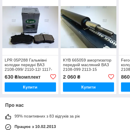
LPR 05P288 Гальмівні
KYB 665059 амортизатор
Fero
колодки передні ВАЗ
передній масляний ВАЗ
коло
2108-099/ 2110-12/ 1117-
2108-099 2113-15
2108
19/ 2170-72
При
630
2 060
860
₴/комплект
₴
Купити
Купити
Про нас
99% позитивних з 83 відгуків за рік
Працює з 10.02.2013