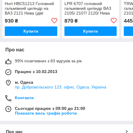
Hort HBC51213 Головний
LPR 6707 головний
TRW
гальмівний циліндр на
гальмівний циліндр ВАЗ
галь
ВАЗ 2121 Нива (двіг
2105/ 2107/ 2120/ Нива
2101
21213)
2121
Нива
930
870
445
₴
₴
Купити
Купити
Про нас
99% позитивних з 83 відгуків за рік
Працює з 10.02.2013
м. Одеса
пр. Добровольского 123, офис, Одеса, Україна
Контакти
Сьогодні працює з 09:00 до 21:00
Показати весь графік роботи
Про нас