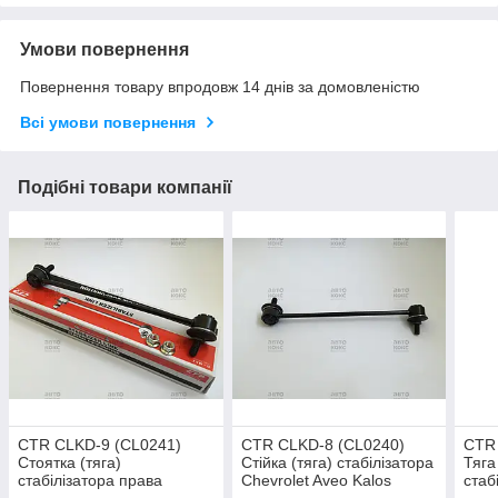
Умови повернення
Повернення товару впродовж 14 днів за домовленістю
Всі умови повернення
Подібні товари компанії
CTR CLKD-9 (CL0241)
CTR CLKD-8 (CL0240)
CTR
Стоятка (тяга)
Стійка (тяга) стабілізатора
Тяга
стабілізатора права
Chevrolet Aveo Kalos
стаб
Chevrolet Lacetti 1.4 1. 1.8
Tacuma Daewoo Nubira
Lacet