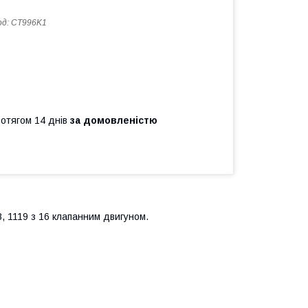
од:
CT996K1
ротягом 14 днів
за домовленістю
8, 1119 з 16 клапанним двигуном.