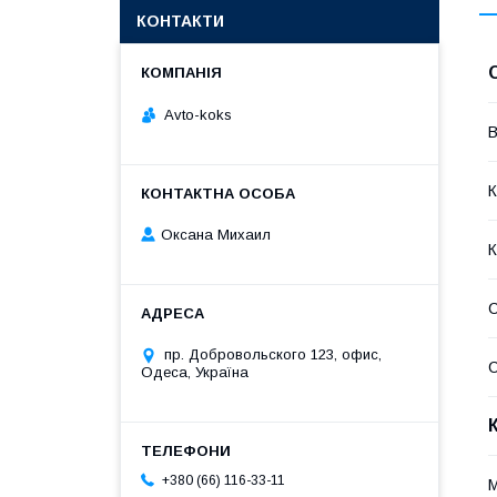
КОНТАКТИ
Avto-koks
В
К
Оксана Михаил
К
С
пр. Добровольского 123, офис,
С
Одеса, Україна
+380 (66) 116-33-11