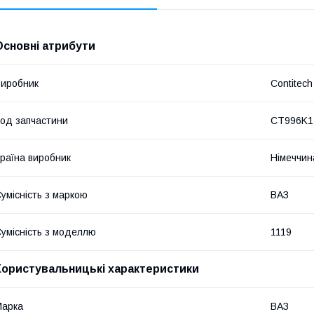
Основні атрибути
иробник
Contitech
од запчастини
CT996K1
раїна виробник
Німеччин
умісність з маркою
ВАЗ
умісність з моделлю
1119
Користувальницькі характеристики
Марка
ВАЗ