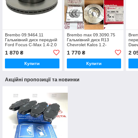
Brembo 09.9464.11
Brembo max 09.3090.75
Bre
Гальмівний диск передній
Гальмівний диск R13
пере
Ford Focus C-Max 1.4-2.0
Chevrolet Kalos 1.2-
Daew
1.4(16V)
Astr
1 870
1 770
2 0
₴
₴
Купити
Купити
Акційні пропозиції та новинки