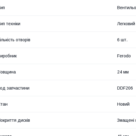
ип
Вентильо
ип техніки
Легковий
ількість отворів
6 шт.
иробник
Ferodo
Товщина
24 мм
од запчастини
DDF206
Стан
Новий
окриття дисків
Змащені