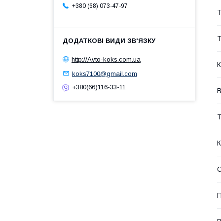
+380 (68) 073-47-97
Т
Т
http://Avto-koks.com.ua
К
koks7100@gmail.com
+380(66)116-33-11
В
К
П