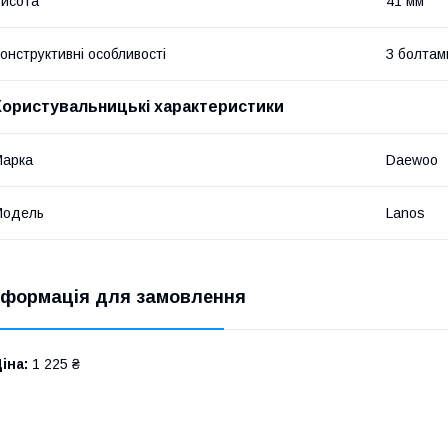
исота
41 мм
онструктивні особливості
З болтам
Користувальницькі характеристики
Марка
Daewoo
Модель
Lanos
нформація для замовлення
іна:
1 225 ₴