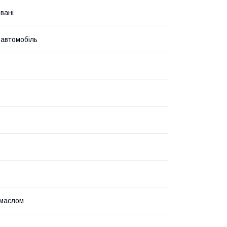
вані
 автомобіль
 маслом