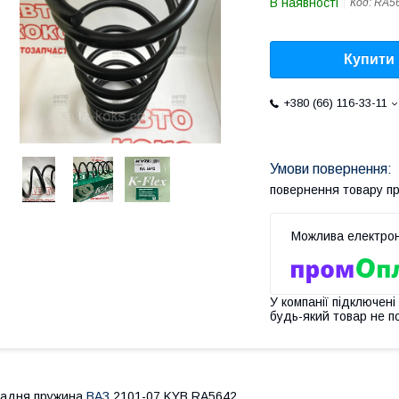
В наявності
Код:
RA5
Купити
+380 (66) 116-33-11
повернення товару п
У компанії підключені
будь-який товар не п
Задня пружина
ВАЗ
2101-07 KYB RA5642