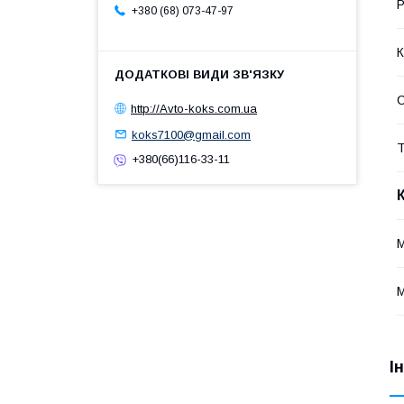
Р
+380 (68) 073-47-97
К
http://Avto-koks.com.ua
koks7100@gmail.com
Т
+380(66)116-33-11
І