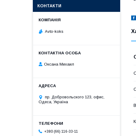
КОНТАКТИ
Х
Avto-koks
Оксана Михаил
С
С
пр. Добровольского 123, офис,
Одеса, Україна
В
К
+380 (66) 116-33-11