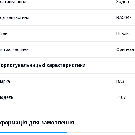
озташування
Задня
од запчастини
RA5642
Стан
Новий
ип запчастини
Оригінал
Користувальницькі характеристики
Марка
ВАЗ
Модель
2107
нформація для замовлення