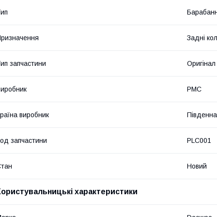
ип
Барабанн
ризначення
Задні ко
ип запчастини
Оригінал
иробник
PMC
раїна виробник
Південна
од запчастини
PLC001
Стан
Новий
Користувальницькі характеристики