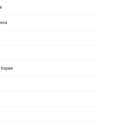
і
леса
 Корея