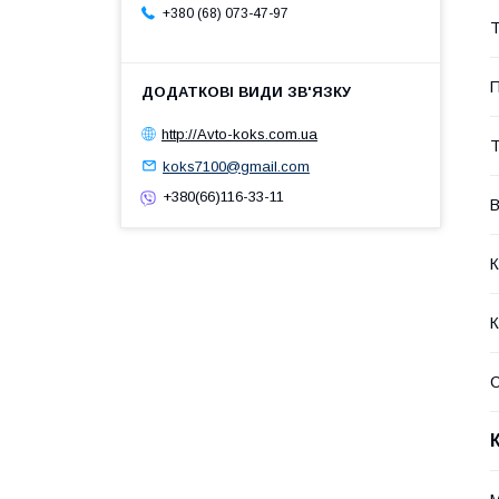
+380 (68) 073-47-97
Т
П
http://Avto-koks.com.ua
Т
koks7100@gmail.com
+380(66)116-33-11
В
К
К