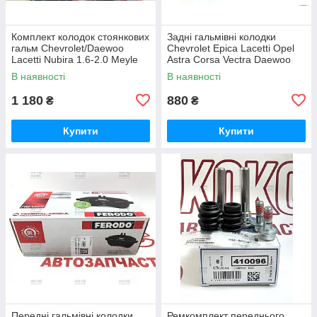
Комплект колодок стоянкових
Задні гальмівні колодки
гальм Chevrolet/Daewoo
Chevrolet Epica Lacetti Opel
Lacetti Nubira 1.6-2.0 Meyle
Astra Corsa Vectra Daewoo
29-145330008
Lanos Nubira Brembo S59513
В наявності
В наявності
1 180
880
₴
₴
Купити
Купити
Передні гальмівні колодки
Ремкомплект переднього