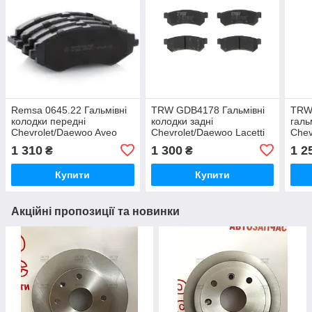
Remsa 0645.22 Гальмівні
TRW GDB4178 Гальмівні
TRW
колодки передні
колодки задні
галь
Chevrolet/Daewoo Aveo
Chevrolet/Daewoo Lacetti
Chev
Lacetti Nubira Tacuma 1.4-
1.4(16V)-2.0 Nubira 1.4-2.0
Nexi
1 310
1 300
1 2
₴
₴
2.0
Omeg
Купити
Купити
Акційні пропозиції та новинки