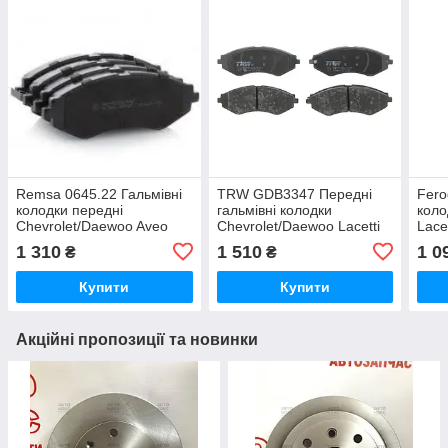
Remsa 0645.22 Гальмівні
TRW GDB3347 Передні
Fero
колодки передні
гальмівні колодки
коло
Chevrolet/Daewoo Aveo
Chevrolet/Daewoo Lacetti
Lacet
Lacetti Nubira Tacuma 1.4-
Nubira 1.4-2.0
2.0 
1 310
1 510
1 0
₴
₴
2.0
Купити
Купити
Акційні пропозиції та новинки