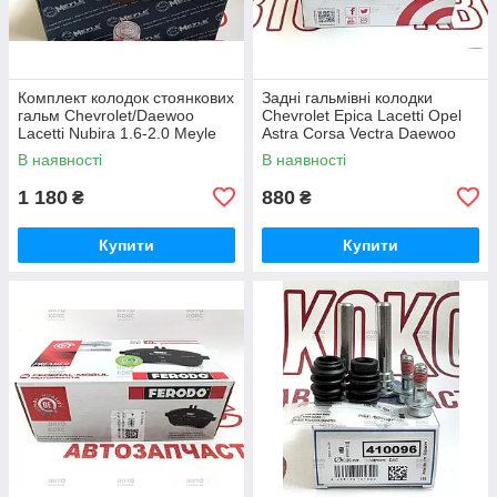
Комплект колодок стоянкових
Задні гальмівні колодки
гальм Chevrolet/Daewoo
Chevrolet Epica Lacetti Opel
Lacetti Nubira 1.6-2.0 Meyle
Astra Corsa Vectra Daewoo
29-145330008
Lanos Nubira Brembo S59513
В наявності
В наявності
1 180
880
₴
₴
Купити
Купити